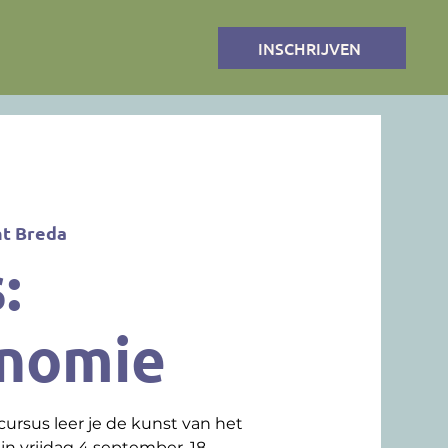
INSCHRIJVEN
ht Breda
:
nomie
cursus leer je de kunst van het
jn vrijdag 4 september, 18