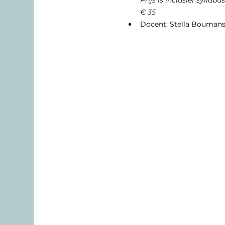
Prijs is inclusief syll
€ 35
Docent: Stella Bouman