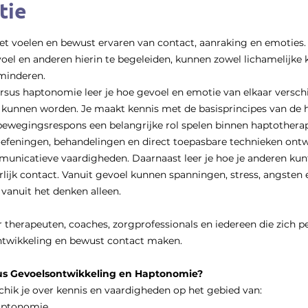
tie
et voelen en bewust ervaren van contact, aanraking en emoties
el en anderen hierin te begeleiden, kunnen zowel lichamelijke k
minderen.
ursus haptonomie leer je hoe gevoel en emotie van elkaar versch
t kunnen worden. Je maakt kennis met de basisprincipes van de 
ewegingsrespons een belangrijke rol spelen binnen haptotherap
efeningen, behandelingen en direct toepasbare technieken ontwikk
unicatieve vaardigheden. Daarnaast leer je hoe je anderen kun
rlijk contact. Vanuit gevoel kunnen spanningen, stress, angsten 
vanuit het denken alleen.
 therapeuten, coaches, zorgprofessionals en iedereen die zich pe
ntwikkeling en bewust contact maken.
rsus Gevoelsontwikkeling en Haptonomie?
chik je over kennis en vaardigheden op het gebied van:
haptonomie