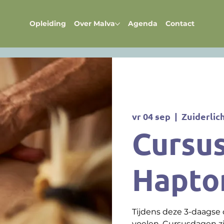
Opleiding
Over Malva
Agenda
Contact
vr 04 sep
  |  
Zuiderlic
Cursus
Hapto
Tijdens deze 3-daagse 
voelen. Cursusdagen zi