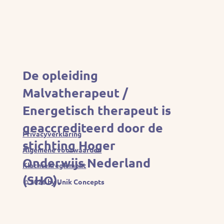
De opleiding
Malvatherapeut /
Energetisch therapeut is
geaccrediteerd door de
Privacyverklaring
stichting Hoger
Algemene voorwaarden
Onderwijs Nederland
Klachtenreglement
(SHO).
© 2026 by Unik Concepts