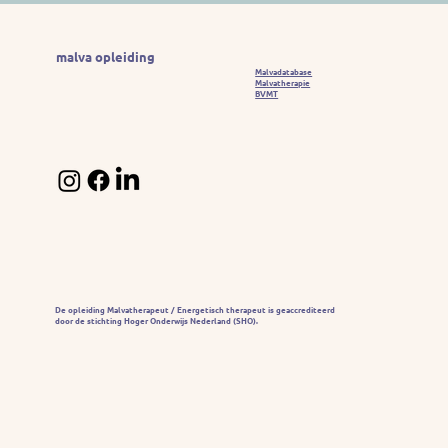
malva opleiding
Malvadatabase
Malvatherapie
BVMT
De opleiding Malvatherapeut / Energetisch therapeut is geaccrediteerd
door de stichting Hoger Onderwijs Nederland (SHO).