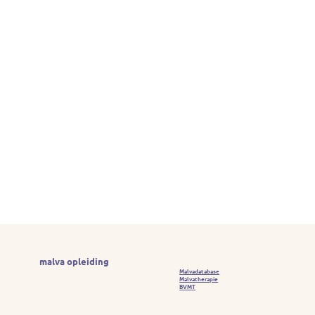
malva opleiding
Malvadatabase
Malvatherapie
BVMT