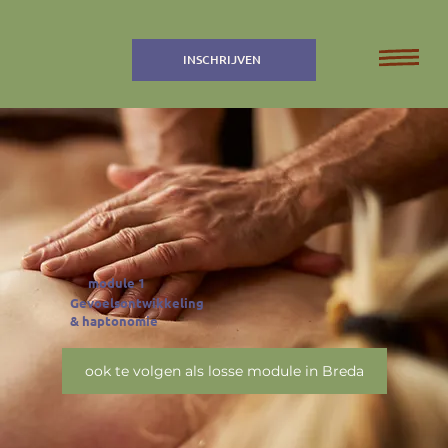
INSCHRIJVEN
module 1
Gevoelsontwikkeling
& haptonomie
ook te volgen als losse module in Breda