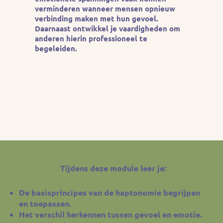
verminderen wanneer mensen opnieuw
verbinding maken met hun gevoel.
Daarnaast ontwikkel je vaardigheden om
anderen hierin professioneel te
begeleiden.
Wat ga je leren?
Tijdens deze module leer je:
De basisprincipes van de haptonomie begrijpen
en toepassen.
Het verschil herkennen tussen gevoel en emotie.