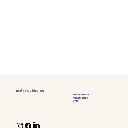
malva opleiding
Malvadatabase
Malvatherapie
BVMT