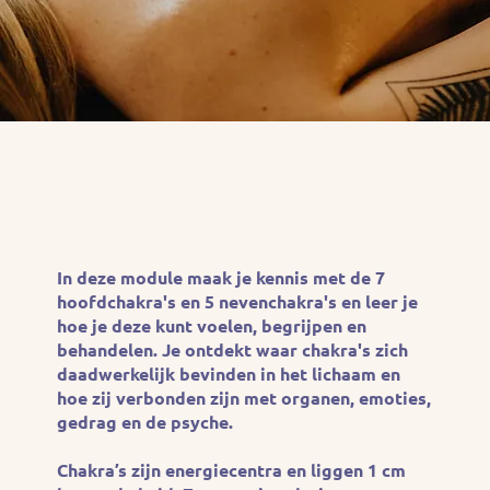
In deze module maak je kennis met de 7
hoofdchakra's en 5 nevenchakra's en leer je
hoe je deze kunt voelen, begrijpen en
behandelen. Je ontdekt waar chakra's zich
daadwerkelijk bevinden in het lichaam en
hoe zij verbonden zijn met organen, emoties,
gedrag en de psyche.
Chakra’s zijn energiecentra en liggen 1 cm